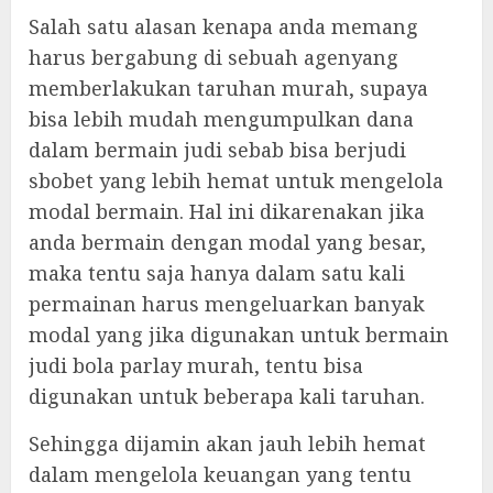
Salah satu alasan kenapa anda memang
harus bergabung di sebuah agenyang
memberlakukan taruhan murah, supaya
bisa lebih mudah mengumpulkan dana
dalam bermain judi sebab bisa berjudi
sbobet yang lebih hemat untuk mengelola
modal bermain. Hal ini dikarenakan jika
anda bermain dengan modal yang besar,
maka tentu saja hanya dalam satu kali
permainan harus mengeluarkan banyak
modal yang jika digunakan untuk bermain
judi bola parlay murah, tentu bisa
digunakan untuk beberapa kali taruhan.
Sehingga dijamin akan jauh lebih hemat
dalam mengelola keuangan yang tentu