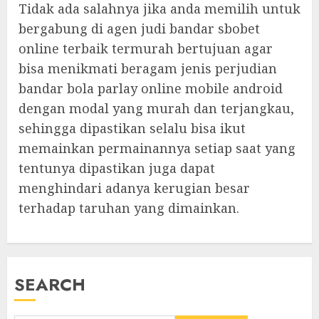
Tidak ada salahnya jika anda memilih untuk
bergabung di agen judi bandar sbobet
online terbaik termurah bertujuan agar
bisa menikmati beragam jenis perjudian
bandar bola parlay online mobile android
dengan modal yang murah dan terjangkau,
sehingga dipastikan selalu bisa ikut
memainkan permainannya setiap saat yang
tentunya dipastikan juga dapat
menghindari adanya kerugian besar
terhadap taruhan yang dimainkan.
SEARCH