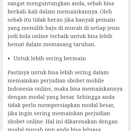
sangat menguntungkan anda, sebab bisa
berkali-kali dalam memainkannya. Oleh
sebab itu tidak heran jika banyak pemain
yang memilih baju di murah di setiap jenis
judi bola online terbaik untuk bisa lebih
hemat dalam memasang taruhan.
Untuk lebih sering bermain
Pastinya untuk bisa lebih sering dalam
memainkan perjudian sbobet mobile
Indonesia online, maka bisa memainkannya
dengan modal yang besar. Sehingga anda
tidak perlu mempersiapkan modal besar,
jika ingin sering memainkan perjudian
sbobet online. Hal ini dikarenakan dengan
modal murah pun anda bisa leluasa