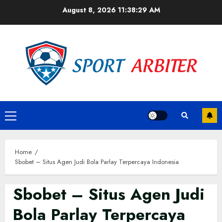
Skip
August 8, 2026
11:38:29 AM
to
content
Primary
Menu
Home
Sbobet – Situs Agen Judi Bola Parlay Terpercaya Indonesia
Sbobet – Situs Agen Judi
Bola Parlay Terpercaya